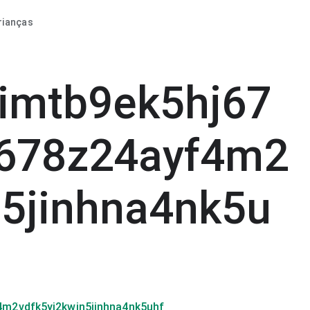
rianças
imtb9ek5hj67
7678z24ayf4m2
n5jinhna4nk5u
m2vdfk5yj2kwin5jinhna4nk5uhf