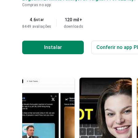
Compras no app
4.6
120 mil+
star
8449 avaliações
downloads
Instalar
Conferir no app P