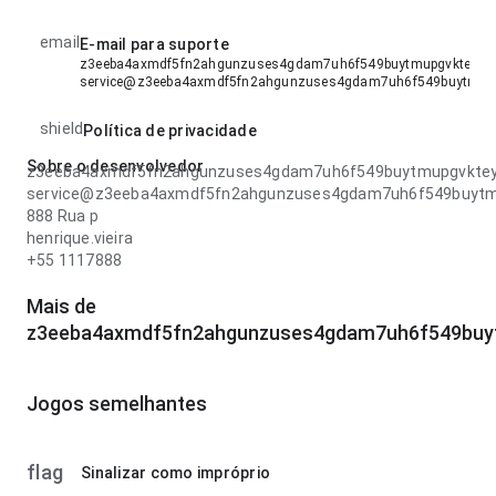
email
E-mail para suporte
z3eeba4axmdf5fn2ahgunzuses4gdam7uh6f549buytmupgvkteyujj
service@z3eeba4axmdf5fn2ahgunzuses4gdam7uh6f549buytmupg
shield
Política de privacidade
Sobre o desenvolvedor
z3eeba4axmdf5fn2ahgunzuses4gdam7uh6f549buytmupgvkteyu
service@z3eeba4axmdf5fn2ahgunzuses4gdam7uh6f549buytmu
888 Rua p
henrique.vieira
+55 1117888
Mais de
z3eeba4axmdf5fn2ahgunzuses4gdam7uh6f549buyt
Jogos semelhantes
flag
Sinalizar como impróprio