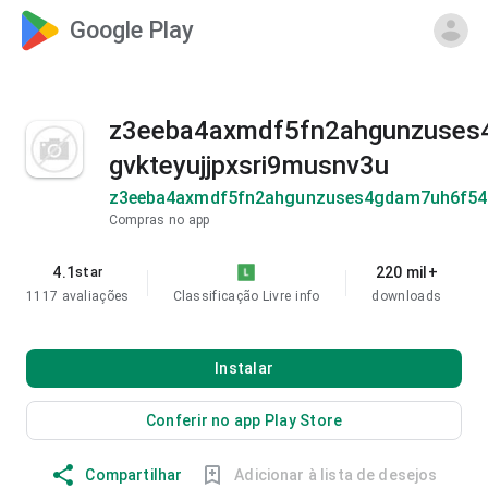
Google Play
z3eeba4axmdf5fn2ahgunzuses
gvkteyujjpxsri9musnv3u
z3eeba4axmdf5fn2ahgunzuses4gdam7uh6f549
Compras no app
4.1
220 mil+
star
1117 avaliações
Classificação Livre
info
downloads
Instalar
Conferir no app Play Store
Compartilhar
Adicionar à lista de desejos