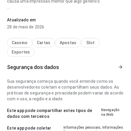
causa uma impressão melhor que algo genérico.
z3eeba4axmdf5fn2ahgunzuses4gdam7uh6f549buytmupgvkteyu
parece consistente no ponto de fluxo de navegação ao
Atualizado em
navegar por várias seções; a resposta é previsível. Esse
28 de maio de 2026
cuidado nos detalhes faz diferença.
Cassino
Cartas
Apostas
Slot
Esportes
Segurança dos dados
Sua segurança começa quando você entende como os
desenvolvedores coletam e compartilham seus dados. As
práticas de segurança e privacidade podem variar de acordo
com o uso, a região e a idade.
Navegação
Este app pode compartilhar estes tipos de
na Web
dados com terceiros
Informações pessoais, Informações
Este app pode coletar