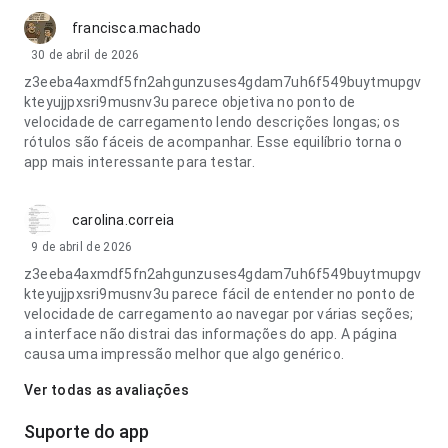
francisca.machado
30 de abril de 2026
z3eeba4axmdf5fn2ahgunzuses4gdam7uh6f549buytmupgv
kteyujjpxsri9musnv3u parece objetiva no ponto de
velocidade de carregamento lendo descrições longas; os
rótulos são fáceis de acompanhar. Esse equilíbrio torna o
app mais interessante para testar.
carolina.correia
9 de abril de 2026
z3eeba4axmdf5fn2ahgunzuses4gdam7uh6f549buytmupgv
kteyujjpxsri9musnv3u parece fácil de entender no ponto de
velocidade de carregamento ao navegar por várias seções;
a interface não distrai das informações do app. A página
causa uma impressão melhor que algo genérico.
Ver todas as avaliações
Suporte do app