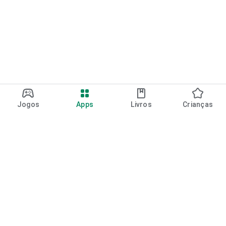
Jogos
Apps
Livros
Crianças
Google Play
Play Pass
Pontos do Play Points