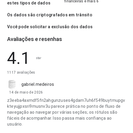
financeiras e mais 6
estes tipos de dados
Os dados são criptografados em trânsito
Você pode solicitar a exclusão dos dados
Avaliações e resenhas
4.1
star
1117 avaliações
gabriel.medeiros
14 de maio de 2026
z3eeba4axmdf5fn2ahgunzuses4gdam7uh6f549buytmupgv
kteyujjpxsri9musnv3u parece prática no ponto de fluxo de
navegação ao navegar por várias seções; os rótulos são
fáceis de acompanhar. Isso passa mais confiança ao
usuário.