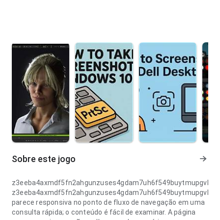
Sobre este jogo
z3eeba4axmdf5fn2ahgunzuses4gdam7uh6f549buytmupgvkteyu
z3eeba4axmdf5fn2ahgunzuses4gdam7uh6f549buytmupgvkteyu
parece responsiva no ponto de fluxo de navegação em uma
consulta rápida; o conteúdo é fácil de examinar. A página