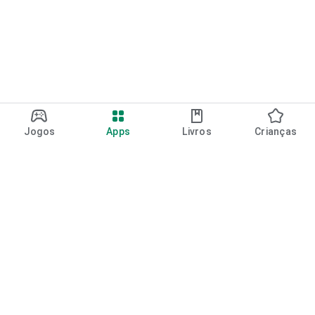
Jogos
Apps
Livros
Crianças
Google Play
Play Pass
Pontos do Play Points
Vales-presente