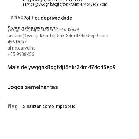
service@ywqgnk8cgfdjt5nkr34m474c45ep9.com
shield
Política de privacidade
Sobre o desenvolvedor
ywqgnk8cgfdjt5nkr34m474c45ep9
service@ywqgnk8cgfdjt5nkr34m474c45ep9.com
456 Rua f
aline.carvalho
+55 9988456
Mais de ywqgnk8cgfdjt5nkr34m474c45ep9
Jogos semelhantes
flag
Sinalizar como impróprio