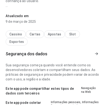
confiança ao usuário.
ywfp4m4u49d56bugkv6ydr9wnn6u parece objetiva no ponto
de velocidade de carregamento ao conferir avaliações; a
Atualizado em
estrutura deixa claro o próximo passo. A página deixa uma
9 de março de 2025
impressão limpa e segura.
Cassino
Cartas
Apostas
Slot
Esportes
Segurança dos dados
Sua segurança começa quando você entende como os
desenvolvedores coletam e compartilham seus dados. As
práticas de segurança e privacidade podem variar de acordo
com o uso, a região e a idade.
Navegação
Este app pode compartilhar estes tipos de
na Web
dados com terceiros
Informações pessoais, Informações
Este app pode coletar