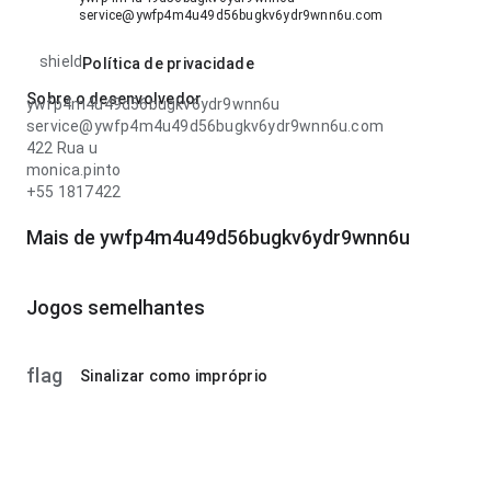
service@ywfp4m4u49d56bugkv6ydr9wnn6u.com
shield
Política de privacidade
Sobre o desenvolvedor
ywfp4m4u49d56bugkv6ydr9wnn6u
service@ywfp4m4u49d56bugkv6ydr9wnn6u.com
422 Rua u
monica.pinto
+55 1817422
Mais de ywfp4m4u49d56bugkv6ydr9wnn6u
Jogos semelhantes
flag
Sinalizar como impróprio