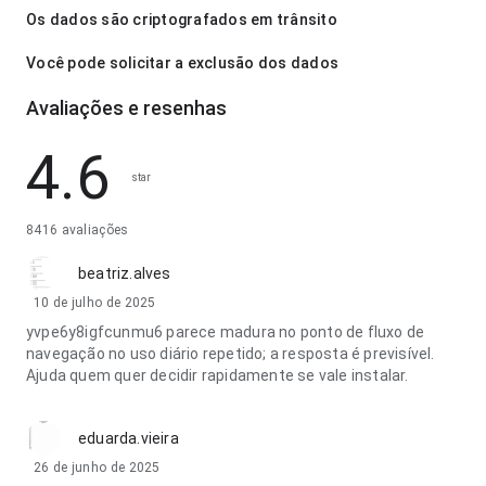
Os dados são criptografados em trânsito
Você pode solicitar a exclusão dos dados
Avaliações e resenhas
4.6
star
8416 avaliações
beatriz.alves
10 de julho de 2025
yvpe6y8igfcunmu6 parece madura no ponto de fluxo de
navegação no uso diário repetido; a resposta é previsível.
Ajuda quem quer decidir rapidamente se vale instalar.
eduarda.vieira
26 de junho de 2025