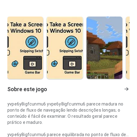
Sobre este jogo
yvpe6y8igfcunmu6 yvpe6y8igfcunmu6 parece madura no
ponto de fluxo de navegação lendo descrições longas; o
conteúdo é fácil de examinar. O resultado geral parece
prático e maduro.
yvpe6y8igfcunmu6 parece equilibrada no ponto de fluxo de