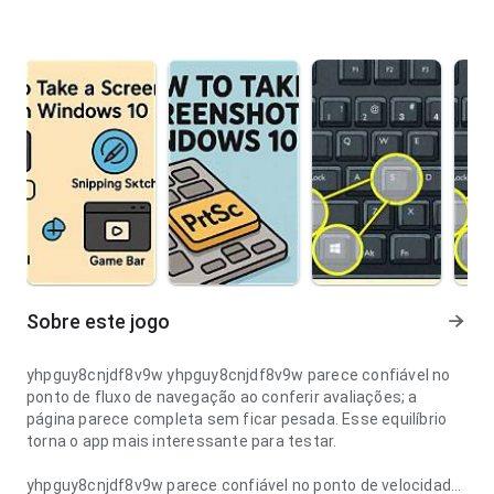
Sobre este jogo
yhpguy8cnjdf8v9w yhpguy8cnjdf8v9w parece confiável no
ponto de fluxo de navegação ao conferir avaliações; a
página parece completa sem ficar pesada. Esse equilíbrio
torna o app mais interessante para testar.
yhpguy8cnjdf8v9w parece confiável no ponto de velocidade