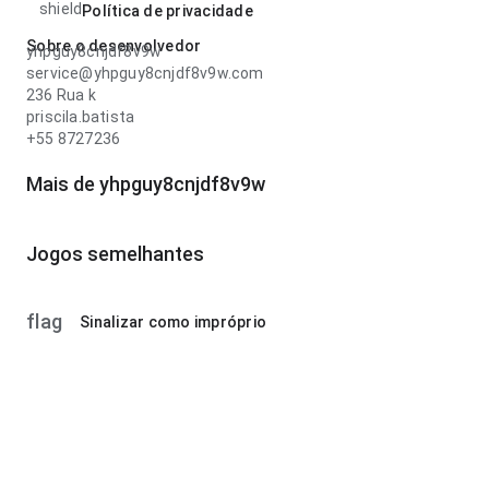
shield
Política de privacidade
Sobre o desenvolvedor
yhpguy8cnjdf8v9w
service@yhpguy8cnjdf8v9w.com
236 Rua k
priscila.batista
+55 8727236
Mais de yhpguy8cnjdf8v9w
Jogos semelhantes
flag
Sinalizar como impróprio