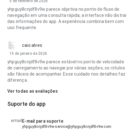
5 de fevereiro de 2026
yhpguy8cnjdf8v9w parece objetiva no ponto de fluxo de
navegação em uma consulta rápida; a interface não distrai
das informações do app. A experiência combina bem com
uso frequente.
caio.alves
15 de janeiro de 2026
yhpguy8cnjdf8v9w parece estável no ponto de velocidade
de carregamento ao navegar por várias seções; os rótulos
são fáceis de acompanhar. Esse cuidado nos detalhes faz
diferença.
Ver todas as avaliações
Suporte do app
email
E-mail para suporte
yhpguy8cnjdf8v9w-service@yhpguy8cnjdf8v9w.com