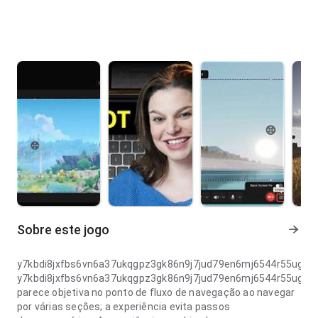
Sobre este jogo
y7kbdi8jxfbs6vn6a37ukqgpz3gk86n9j7jud79en6mj6544r55ug8up
y7kbdi8jxfbs6vn6a37ukqgpz3gk86n9j7jud79en6mj6544r55ug8up
parece objetiva no ponto de fluxo de navegação ao navegar
por várias seções; a experiência evita passos