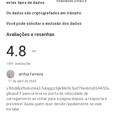
financeiras e mais 6
estes tipos de dados
Os dados são criptografados em trânsito
Você pode solicitar a exclusão dos dados
Avaliações e resenhas
4.8
star
1491 avaliações
arthur.ferreira
17 de abril de 2025
y7kbdi8jxfbs6vn6a37ukqgpz3gk86n9j7jud79en6mj6544r55u
g8upufrf parece leve no ponto de velocidade de
carregamento ao voltar para a página depois; a resposta é
previsível. Ajuda quem quer decidir rapidamente se vale
instalar.