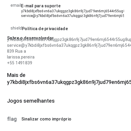
email
E-mail para suporte
y7kbdi8jxfbs6vn6a37ukqgpz3gk86n9j7jud79en6mj6544r55ug8upuf
service@y7kbdi8jxfbs6vn6a37ukqgpz3gk86n9j7jud79en6mj6544r
shield
Política de privacidade
Sobre o desenvolvedor
y7kbdi8jxfbs6vn6a37ukqgpz3gk86n9j7jud79en6mj6544r55ug8up
service@y7kbdi8jxfbs6vn6a37ukqgpz3gk86n9j7jud79en6mj654
839 Rua a
larissa.pereira
+55 1491839
Mais de
y7kbdi8jxfbs6vn6a37ukqgpz3gk86n9j7jud79en6mj6
Jogos semelhantes
flag
Sinalizar como impróprio