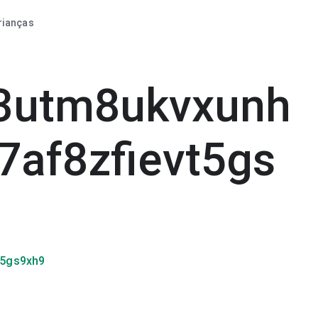
rianças
3utm8ukvxunh
7af8zfievt5gs
t5gs9xh9