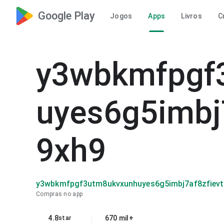
Google Play
Jogos
Apps
Livros
C
y3wbkmfpgf
uyes6g5imbj
9xh9
y3wbkmfpgf3utm8ukvxunhuyes6g5imbj7af8zfiev
Compras no app
4.8
670 mil+
star