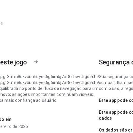
os
este jogo
Segurança 
pgf3utm8ukvxunhuyes6g5imbj7af8zfievt5gs9xh9
Sua segurança c
pgf3utm8ukvxunhuyes6g5imbj7af8zfievt5gs9xh9
compartilham seu
quilibrada no ponto de fluxo de navegação para um
com o uso, a regi
e novo; as ações importantes continuam visíveis.
sa mais confiança ao usuário.
Este app pode c
pgf3utm8ukvxunhuyes6g5imbj7af8zfievt5gs9xh9
Este app pode co
em planejada no ponto de velocidade de
dados
ado em
ento ao voltar para a página depois; a experiência
vereiro de 2025
ssos desnecessários. Isso passa mais confiança
Os dados são cr