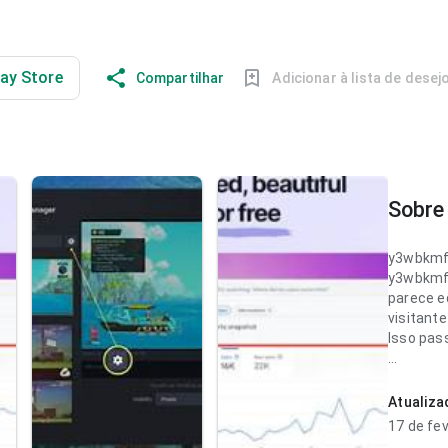
lay Store
Compartilhar
Adicionar à lista de desej
Sobre 
y3wbkmf
y3wbkmf
parece e
visitant
Isso pas
y3wbkmf
parece b
Atualiz
carregam
17 de fe
evita pa