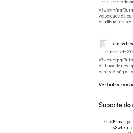
22 de janeiro de 2
y3wbkmfpgf3utm8
velocidade de car
equilíbrio torna 
carlos.lo
1 de janeiro de 20
y3wbkmfpgf3utm8
de fluxo de naveg
passo. A página 
Ver todas as ava
Suporte do
email
E-mail pa
y3wbkmfp