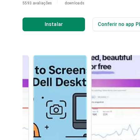
5593 avaliações
downloads
Instalar
Conferir no app P