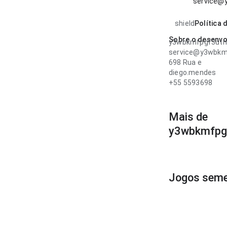
service@
shield
Política 
Sobre o desenvo
y3wbkmfpgf3utm
service@y3wbkm
698 Rua e
diego.mendes
+55 5593698
Mais de
y3wbkmfpg
Jogos seme