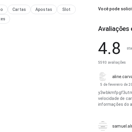
o.
Você pode solic
no
Cartas
Apostas
Slot
tes
Avaliações 
4.8
sta
5593 avaliações
aline.carv
5 de fevereiro de 
y3wbkmfpgf3utm8
velocidade de car
informações do ap
samuel.a