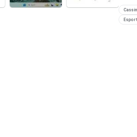
ao usuári
Cassi
Espor