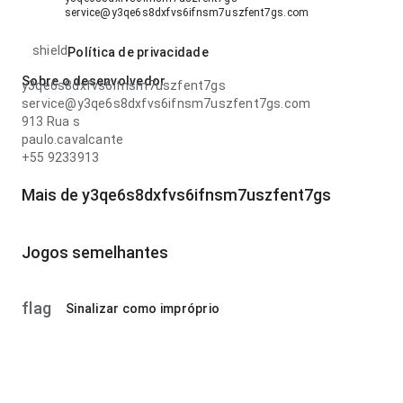
service@y3qe6s8dxfvs6ifnsm7uszfent7gs.com
shield
Política de privacidade
Sobre o desenvolvedor
y3qe6s8dxfvs6ifnsm7uszfent7gs
service@y3qe6s8dxfvs6ifnsm7uszfent7gs.com
913 Rua s
paulo.cavalcante
+55 9233913
Mais de y3qe6s8dxfvs6ifnsm7uszfent7gs
Jogos semelhantes
flag
Sinalizar como impróprio