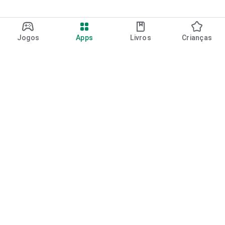
Jogos
Apps
Livros
Crianças
Google Play
Play Pass
Pontos do Play Points
Vales-presente
Resgatar
Política de reembolso