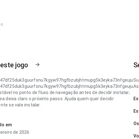
os
este jogo
S
h47df25duk3guurfsnu7kgyw97hgfbzubjhtmupg5k3eyka73nfgeuju
Su
h47df25duk3guurfsnu7kgyw97hgfbzubjhtmupg5k3eyka73nfgeuju
As
tável no ponto de fluxo de navegação antes de decidir instalar;
ura deixa claro o próximo passo. Ajuda quem quer decidir
Es
te se vale instalar.
Es
h47df25duk3guurfsnu7kgyw97hgfbzubjhtmupg5k3eyka73nfgeuju
lara no ponto de velocidade de carregamento ao conferir
Os
ado em
s; a estrutura deixa claro o próximo passo. O resultado geral
vereiro de 2026
rático e maduro.
Vo