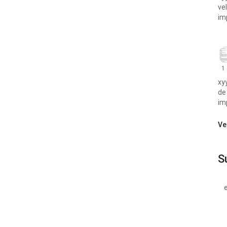
ve
im
1
xy
de
im
Ve
S