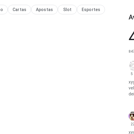
no
Cartas
Apostas
Slot
Esportes
A
84
5
xy
ve
de
2
xy