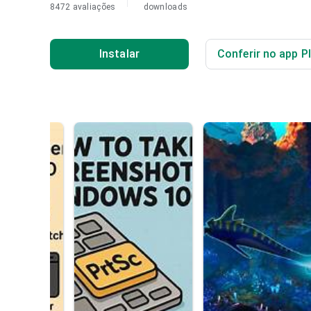
8472 avaliações
downloads
Instalar
Conferir no app P