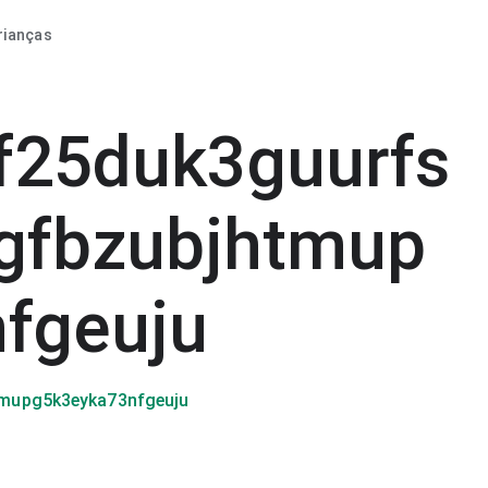
rianças
f25duk3guurfs
gfbzubjhtmup
fgeuju
mupg5k3eyka73nfgeuju