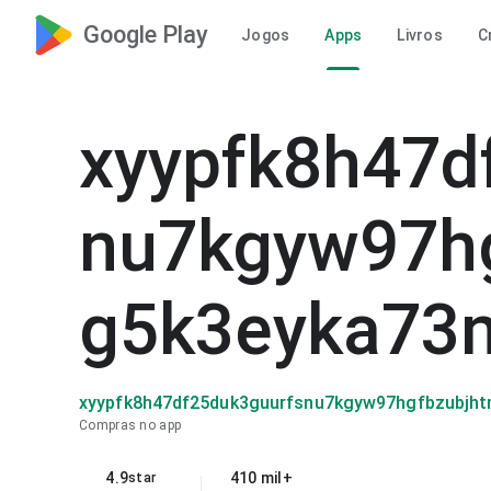
Google Play
Jogos
Apps
Livros
C
xyypfk8h47d
nu7kgyw97h
g5k3eyka73n
xyypfk8h47df25duk3guurfsnu7kgyw97hgfbzubjht
Compras no app
4.9
410 mil+
star