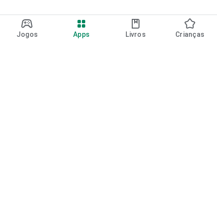
Jogos
Apps
Livros
Crianças
Google Play
Play Pass
Pontos do Play Points
Vales-presente
Resgatar
Política de reembolso
Crianças e família