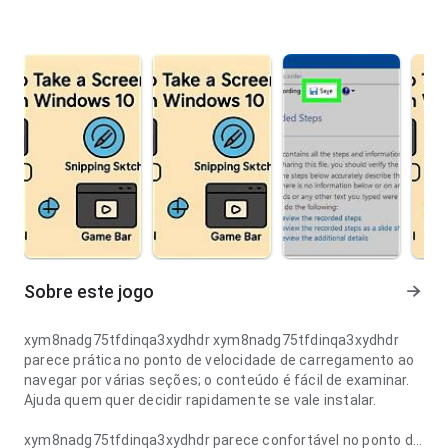
Sobre este jogo
xym8nadg75tfdinqa3xydhdr xym8nadg75tfdinqa3xydhdr
parece prática no ponto de velocidade de carregamento ao
navegar por várias seções; o conteúdo é fácil de examinar.
Ajuda quem quer decidir rapidamente se vale instalar.
xym8nadg75tfdinqa3xydhdr parece confortável no ponto de