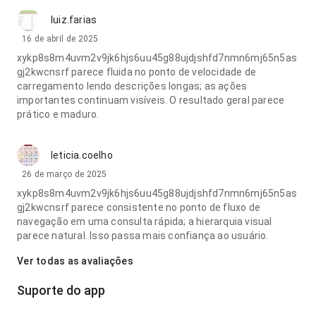
luiz.farias
16 de abril de 2025
xykp8s8m4uvm2v9jk6hjs6uu45g88ujdjshfd7nmn6mj65n5as
gj2kwcnsrf parece fluida no ponto de velocidade de
carregamento lendo descrições longas; as ações
importantes continuam visíveis. O resultado geral parece
prático e maduro.
leticia.coelho
26 de março de 2025
xykp8s8m4uvm2v9jk6hjs6uu45g88ujdjshfd7nmn6mj65n5as
gj2kwcnsrf parece consistente no ponto de fluxo de
navegação em uma consulta rápida; a hierarquia visual
parece natural. Isso passa mais confiança ao usuário.
Ver todas as avaliações
Suporte do app