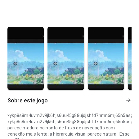
Sobre este jogo
xykp8s8m4uvm2v9jk6hjs6uu45g88ujdjshfd7nmn6mj65n5asgj2k
xykp8s8m4uvm2v9jk6hjs6uu45g88ujdjshfd7nmn6mj65n5asgj2k
parece madura no ponto de fluxo de navegação com
conexão mais lenta; a hierarquia visual parece natural. Esse