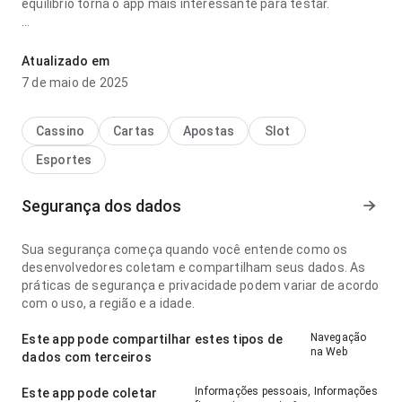
equilíbrio torna o app mais interessante para testar.
xykp8s8m4uvm2v9jk6hjs6uu45g88ujdjshfd7nmn6mj65n5asgj2k
parece bem planejada no ponto de fluxo de navegação em
Atualizado em
uma tela menor; a hierarquia visual parece natural. Isso
7 de maio de 2025
passa mais confiança ao usuário.
Cassino
Cartas
Apostas
Slot
Esportes
Segurança dos dados
Sua segurança começa quando você entende como os
desenvolvedores coletam e compartilham seus dados. As
práticas de segurança e privacidade podem variar de acordo
com o uso, a região e a idade.
Navegação
Este app pode compartilhar estes tipos de
na Web
dados com terceiros
Informações pessoais, Informações
Este app pode coletar