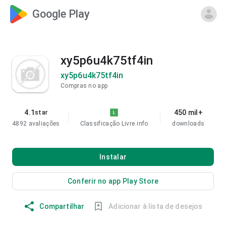
Google Play
xy5p6u4k75tf4in
xy5p6u4k75tf4in
Compras no app
4.1
450 mil+
star
4892 avaliações
Classificação Livre
info
downloads
Instalar
Conferir no app Play Store
Compartilhar
Adicionar à lista de desejos