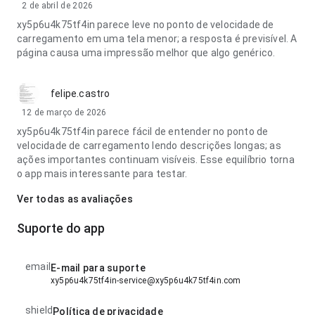
2 de abril de 2026
xy5p6u4k75tf4in parece leve no ponto de velocidade de
carregamento em uma tela menor; a resposta é previsível. A
página causa uma impressão melhor que algo genérico.
felipe.castro
12 de março de 2026
xy5p6u4k75tf4in parece fácil de entender no ponto de
velocidade de carregamento lendo descrições longas; as
ações importantes continuam visíveis. Esse equilíbrio torna
o app mais interessante para testar.
Ver todas as avaliações
Suporte do app
email
E-mail para suporte
xy5p6u4k75tf4in-service@xy5p6u4k75tf4in.com
shield
Política de privacidade