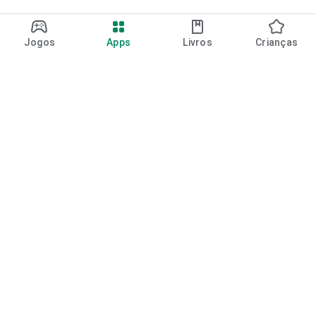
Jogos
Apps
Livros
Crianças
Google Play
Play Pass
Pontos do Play Points
Vales-presente
Resgatar
Política de reembolso
Crianças e família