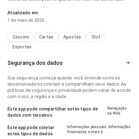
informações do app. O resultado geral parece prático e
maduro.
Atualizado em
1 de maio de 2026
Cassino
Cartas
Apostas
Slot
Esportes
Segurança dos dados
Sua segurança começa quando você entende como os
desenvolvedores coletam e compartilham seus dados. As
práticas de segurança e privacidade podem variar de acordo
com o uso, a região e a idade.
Navegação
Este app pode compartilhar estes tipos de
na Web
dados com terceiros
Informações pessoais, Informações
Este app pode coletar
financeiras e mais 6
estes tipos de dados