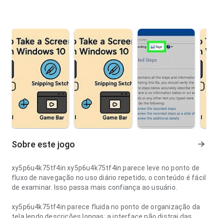
Sobre este jogo
xy5p6u4k75tf4in xy5p6u4k75tf4in parece leve no ponto de
fluxo de navegação no uso diário repetido; o conteúdo é fácil
de examinar. Isso passa mais confiança ao usuário.
xy5p6u4k75tf4in parece fluida no ponto de organização da
tela lendo descrições longas; a interface não distrai das