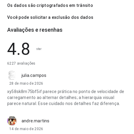
Os dados são criptografados em trânsito
Você pode solicitar a exclusão dos dados
Avaliações e resenhas
4.8
star
6227 avaliações
julia.campos
28 de maio de 2026
xy58sk8m75bf5if parece prática no ponto de velocidade de
carregamento ao alternar detalhes; a hierarquia visual
parece natural. Esse cuidado nos detalhes faz diferença.
andre.martins
14 de maio de 2026