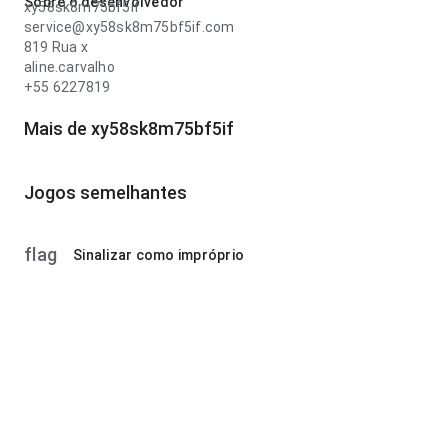
Sobre o desenvolvedor
xy58sk8m75bf5if
service@xy58sk8m75bf5if.com
819 Rua x
aline.carvalho
+55 6227819
Mais de xy58sk8m75bf5if
Jogos semelhantes
flag
Sinalizar como impróprio