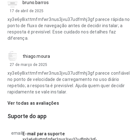
bruno.barros
17 de abril de 2025
xy3e6y8ixttmfmfwr3nus3jvu37udfmhj3gf parece rápida no
ponto de fluxo de navegação antes de decidir instalar; a
resposta é previsível. Esse cuidado nos detalhes faz
diferença.
thiago.moura
27 de março de 2025
xy3e6y8ixttmfmfwr3nus3jvu37udfmhj3gf parece confiável
no ponto de velocidade de carregamento no uso diário
repetido; a resposta é previsível. Ajuda quem quer decidir
rapidamente se vale instalar.
Ver todas as avaliações
Suporte do app
email
E-mail para suporte
xy3e6y8ixttmfmfwr3nus3jvu37udfmhj3gf-