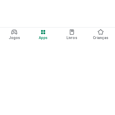
Jogos
Apps
Livros
Crianças
Google Play
Play Pass
Pontos do Play Points
Vales-presente
Resgatar