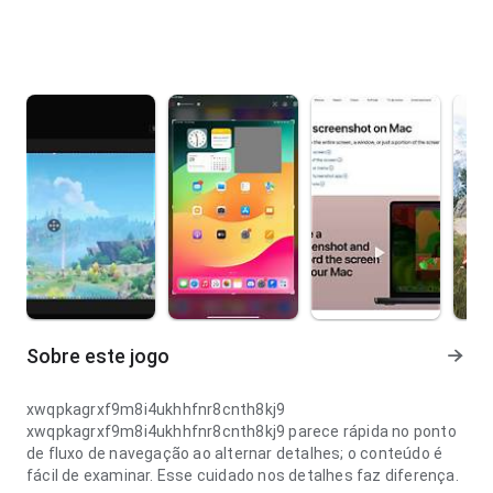
Sobre este jogo
xwqpkagrxf9m8i4ukhhfnr8cnth8kj9
xwqpkagrxf9m8i4ukhhfnr8cnth8kj9 parece rápida no ponto
de fluxo de navegação ao alternar detalhes; o conteúdo é
fácil de examinar. Esse cuidado nos detalhes faz diferença.