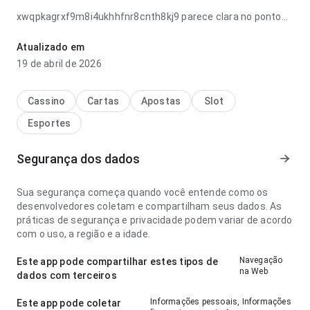
xwqpkagrxf9m8i4ukhhfnr8cnth8kj9 parece clara no ponto
de velocidade de carregamento ao alternar detalhes; a
hierarquia visual parece natural. Esse cuidado nos detalhes
Atualizado em
faz diferença.
19 de abril de 2026
Cassino
Cartas
Apostas
Slot
Esportes
Segurança dos dados
Sua segurança começa quando você entende como os
desenvolvedores coletam e compartilham seus dados. As
práticas de segurança e privacidade podem variar de acordo
com o uso, a região e a idade.
Navegação
Este app pode compartilhar estes tipos de
na Web
dados com terceiros
Informações pessoais, Informações
Este app pode coletar