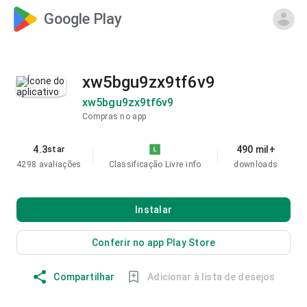
Google Play
xw5bgu9zx9tf6v9
xw5bgu9zx9tf6v9
Compras no app
4.3
490 mil+
star
4298 avaliações
Classificação Livre
info
downloads
Instalar
Conferir no app Play Store
Compartilhar
Adicionar à lista de desejos