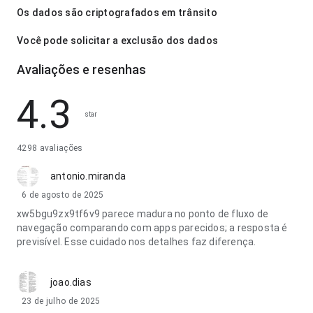
Os dados são criptografados em trânsito
Você pode solicitar a exclusão dos dados
Avaliações e resenhas
4.3
star
4298 avaliações
antonio.miranda
6 de agosto de 2025
xw5bgu9zx9tf6v9 parece madura no ponto de fluxo de
navegação comparando com apps parecidos; a resposta é
previsível. Esse cuidado nos detalhes faz diferença.
joao.dias
23 de julho de 2025