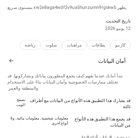
يظهر xw2e8aga4wdf2v9ua5hunzumn9rgskwb بمستوى سريع
الاستجابة في جانب تدفق التنقل عند الانتقال بين التفاصيل؛ التسميات
سهلة المتابعة. الصفحة تترك انطباعا أقوى من صفحة عامة.
تاريخ التحديث
12 يونيو 2026
كازينو
بطاقات
مراهنات
سلوت
رياضة
أمان البيانات
تبدأ أمانك عندما تفهم كيف يجمع المطورون بياناتك ويشاركونها. قد
تختلف ممارسات الخصوصية وأمان البيانات بناءً على الاستخدام
والمنطقة والعمر.
تصفح
قد يشارك هذا التطبيق هذه الأنواع من البيانات مع أطراف
الويب
ثالثة
معلومات شخصية، معلومات مالية، و6
قد يجمع هذا التطبيق هذه الأنواع
أنواع أخرى
من البيانات
يتم تشفير البيانات أثناء النقل