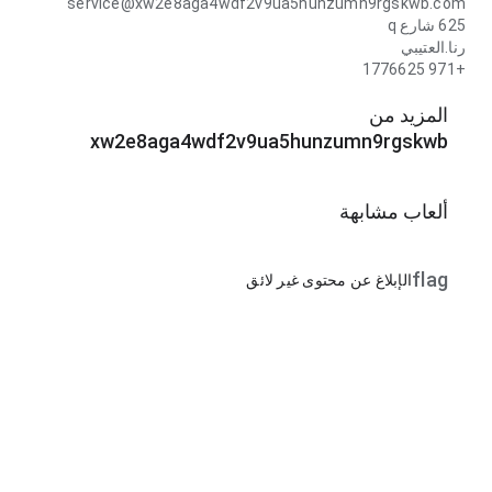
service@xw2e8aga4wdf2v9ua5hunzumn9rgskwb.com
625 شارع q
رنا.العتيبي
+971 1776625
المزيد من
xw2e8aga4wdf2v9ua5hunzumn9rgskwb
ألعاب مشابهة
flag
الإبلاغ عن محتوى غير لائق