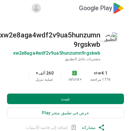
Google Play
xw2e8aga4wdf2v9ua5hunzumn
9rgskwb
xw2e8aga4wdf2v9ua5hunzumn9rgskwb
مشتريات داخل التطبيق
4.1
260 ألف+
star
1776 مراجعة
+18
info
عملية تنزيل
تثبيت
عرض في تطبيق متجر Play
مشاركة
إضافة إلى قائمة الأمنيات