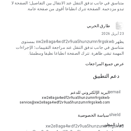
متناسق في جانب تدفق التنقل عند الانتقال بين التفاصيل؛ الصفحة لا
تبدو مزدحمة. الصفحة تترك انطباعا أقوى من صفحة عامة.
طارق.الحربي
23 أبريل 2026
يظهر xw2e8aga4wdf2v9ua5hunzumn9rgskwb بمستوى
متناسق في جانب تدفق التنقل عند مراجعة التقييمات؛ الإجراءات
المهمة تبقى ظاهرة. تترك الصفحة انطباعا نظيفا ومطمئنا.
عرض جميع المراجعات
دعم التطبيق
email
البريد الإلكتروني للدعم
xw2e8aga4wdf2v9ua5hunzumn9rgskwb-
service@xw2e8aga4wdf2v9ua5hunzumn9rgskwb.com
shield
سياسة الخصوصية
حول المطور
xw2e8aga4wdf2v9ua5hunzumn9rgskwb