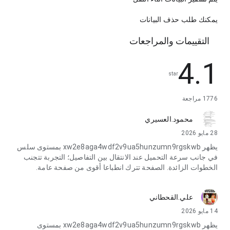
يمكنك طلب حذف البيانات
التقييمات والمراجعات
4.1
star
1776 مراجعة
محمود.العسيري
28 مايو 2026
يظهر xw2e8aga4wdf2v9ua5hunzumn9rgskwb بمستوى سلس
في جانب سرعة التحميل عند الانتقال بين التفاصيل؛ التجربة تتجنب
الخطوات الزائدة. الصفحة تترك انطباعا أقوى من صفحة عامة.
علي.القحطاني
14 مايو 2026
يظهر xw2e8aga4wdf2v9ua5hunzumn9rgskwb بمستوى