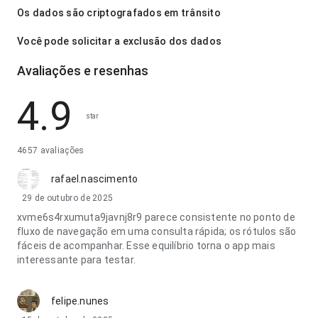
Os dados são criptografados em trânsito
Você pode solicitar a exclusão dos dados
Avaliações e resenhas
4.9
star
4657 avaliações
rafael.nascimento
29 de outubro de 2025
xvme6s4rxumuta9javnj8r9 parece consistente no ponto de
fluxo de navegação em uma consulta rápida; os rótulos são
fáceis de acompanhar. Esse equilíbrio torna o app mais
interessante para testar.
felipe.nunes