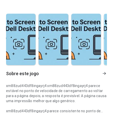
Sobre este jogo
xm88zud443df8ingayrj4 xm88zud443df8ingayrj4 parece
estável no ponto de velocidade de carregamento ao voltar
para a página depois; a resposta é previsível. A página causa
uma impressão melhor que algo genérico.
xm88zud443df8ingayrj4 parece consistente no ponto de