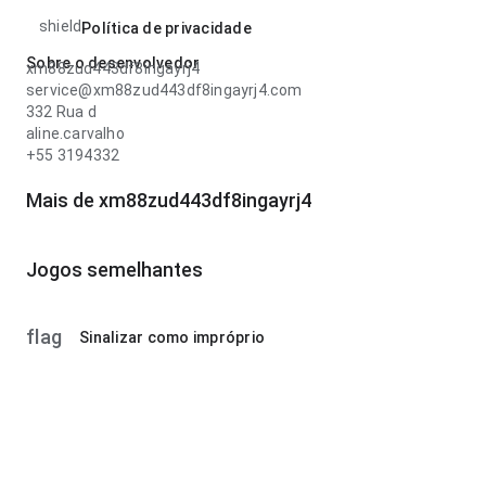
shield
Política de privacidade
Sobre o desenvolvedor
xm88zud443df8ingayrj4
service@xm88zud443df8ingayrj4.com
332 Rua d
aline.carvalho
+55 3194332
Mais de xm88zud443df8ingayrj4
Jogos semelhantes
flag
Sinalizar como impróprio