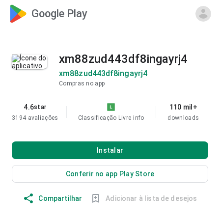
Google Play
xm88zud443df8ingayrj4
xm88zud443df8ingayrj4
Compras no app
4.6
110 mil+
star
3194 avaliações
Classificação Livre
info
downloads
Instalar
Conferir no app Play Store
Compartilhar
Adicionar à lista de desejos