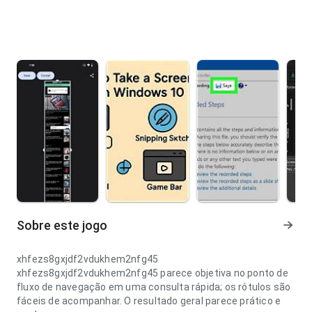
Sobre este jogo
xhfezs8gxjdf2vdukhem2nfg45
xhfezs8gxjdf2vdukhem2nfg45 parece objetiva no ponto de
fluxo de navegação em uma consulta rápida; os rótulos são
fáceis de acompanhar. O resultado geral parece prático e