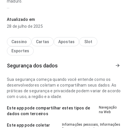
maduro.
xhfezs8gxjdf2vdukhem2nfg45 parece leve no ponto de
fluxo de navegação ao alternar detalhes; a resposta é
Atualizado em
previsível. Isso passa mais confiança ao usuário.
28 de julho de 2025
Cassino
Cartas
Apostas
Slot
Esportes
Segurança dos dados
Sua segurança começa quando você entende como os
desenvolvedores coletam e compartilham seus dados. As
práticas de segurança e privacidade podem variar de acordo
com o uso, a região e a idade.
Navegação
Este app pode compartilhar estes tipos de
na Web
dados com terceiros
Informações pessoais, Informações
Este app pode coletar