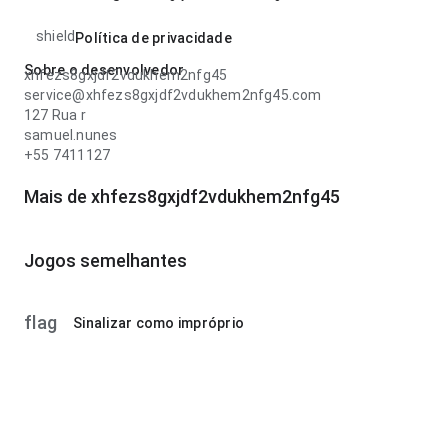
shield
Política de privacidade
Sobre o desenvolvedor
xhfezs8gxjdf2vdukhem2nfg45
service@xhfezs8gxjdf2vdukhem2nfg45.com
127 Rua r
samuel.nunes
+55 7411127
Mais de xhfezs8gxjdf2vdukhem2nfg45
Jogos semelhantes
flag
Sinalizar como impróprio