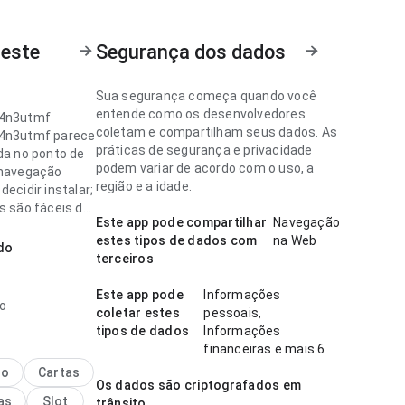
 este
Segurança dos dados
Sua segurança começa quando você
entende como os desenvolvedores
u4n3utmf
coletam e compartilham seus dados. As
u4n3utmf parece
práticas de segurança e privacidade
ada no ponto de
podem variar de acordo com o uso, a
 navegação
região e a idade.
decidir instalar;
s são fáceis de
Este app pode compartilhar
Navegação
har. O
estes tipos de dados com
na Web
o geral parece
do
terceiros
e maduro.
Este app pode
Informações
u4n3utmf parece
o
coletar estes
pessoais,
va no ponto de
tipos de dados
Informações
de de
financeiras e mais 6
ento lendo
es longas; as
no
Cartas
Os dados são criptografados em
portantes
as
Slot
trânsito