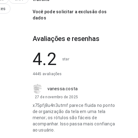
 visíveis. A
causa uma
tes
Você pode solicitar a exclusão dos
o melhor que
dados
rico.
Avaliações e resenhas
4.2
star
4445 avaliações
vanessa.costa
27 de novembro de 2025
x75pfj8u4n3utmf parece fluida no ponto
de organização da tela em uma tela
menor; os rótulos são fáceis de
acompanhar. Isso passa mais confiança
ao usuário.