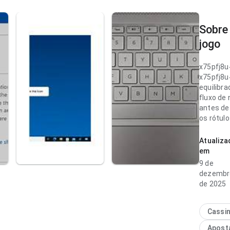
Sobre
jogo
x75pfj8
x75pfj8
equilibr
fluxo de
antes de 
os rótulo
acompan
resultad
Atualiza
prático 
em
9 de
x75pfj8
dezembr
responsi
de 2025
velocida
carregam
descriçõ
Cassi
ações im
Apost