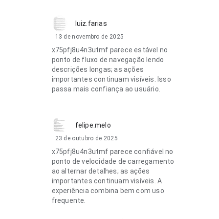
luiz.farias
13 de novembro de 2025
x75pfj8u4n3utmf parece estável no
ponto de fluxo de navegação lendo
descrições longas; as ações
importantes continuam visíveis. Isso
passa mais confiança ao usuário.
felipe.melo
23 de outubro de 2025
x75pfj8u4n3utmf parece confiável no
ponto de velocidade de carregamento
ao alternar detalhes; as ações
importantes continuam visíveis. A
experiência combina bem com uso
frequente.