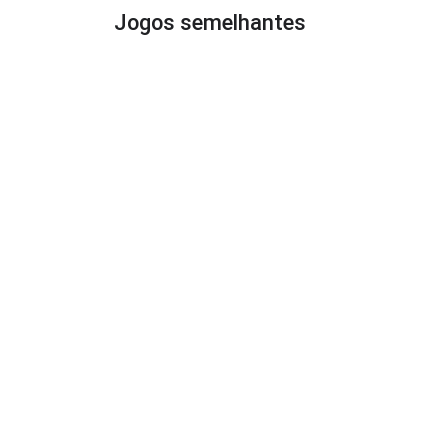
Jogos semelhantes