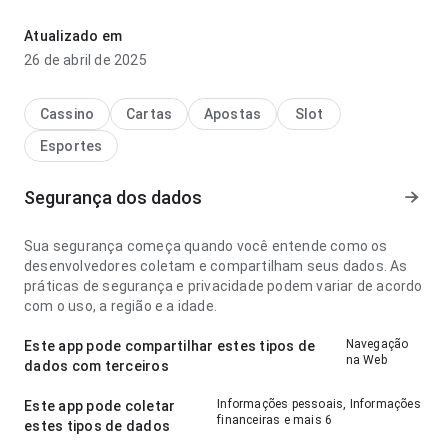
ponto de velocidade de carregamento ao voltar para a
página depois; a interface não distrai das informações do
Atualizado em
app. Ajuda quem quer decidir rapidamente se vale instalar.
26 de abril de 2025
Cassino
Cartas
Apostas
Slot
Esportes
Segurança dos dados
Sua segurança começa quando você entende como os
desenvolvedores coletam e compartilham seus dados. As
práticas de segurança e privacidade podem variar de acordo
com o uso, a região e a idade.
Navegação
Este app pode compartilhar estes tipos de
na Web
dados com terceiros
Informações pessoais, Informações
Este app pode coletar
financeiras e mais 6
estes tipos de dados