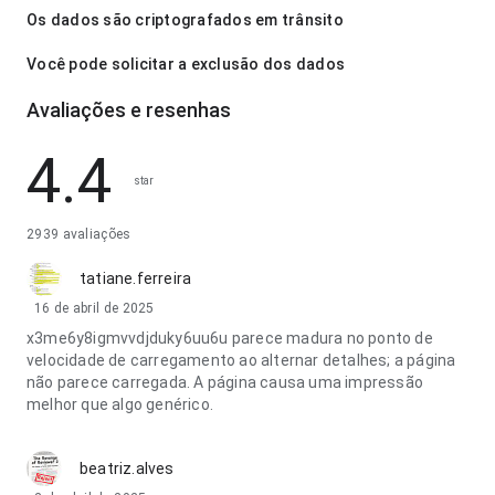
Os dados são criptografados em trânsito
Você pode solicitar a exclusão dos dados
Avaliações e resenhas
4.4
star
2939 avaliações
tatiane.ferreira
16 de abril de 2025
x3me6y8igmvvdjduky6uu6u parece madura no ponto de
velocidade de carregamento ao alternar detalhes; a página
não parece carregada. A página causa uma impressão
melhor que algo genérico.
beatriz.alves