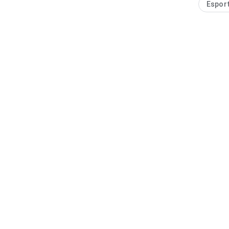
natural. 
Espor
combina
frequent