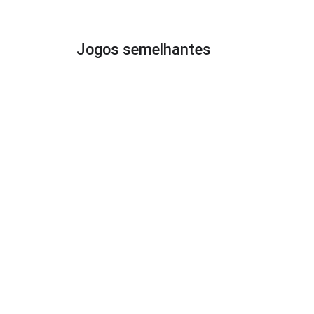
Jogos semelhantes