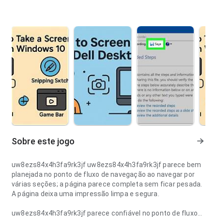
Sobre este jogo
uw8ezs84x4h3fa9rk3jf uw8ezs84x4h3fa9rk3jf parece bem
planejada no ponto de fluxo de navegação ao navegar por
várias seções; a página parece completa sem ficar pesada.
A página deixa uma impressão limpa e segura.
uw8ezs84x4h3fa9rk3jf parece confiável no ponto de fluxo