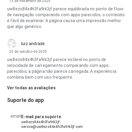
13 de novembro de 2025
uw8ezs84x4h3fa9rk3jf parece equilibrada no ponto de fluxo
de navegação comparando com apps parecidos; o conteúdo
é fácil de examinar. A página causa uma impressão melhor
que algo genérico.
luiz.andrade
23 de outubro de 2025
uw8ezs84x4h3fa9rk3jf parece estável no ponto de
velocidade de carregamento comparando com apps
parecidos; a página não parece carregada. A experiência
combina bem com uso frequente.
Ver todas as avaliações
Suporte do app
email
E-mail para suporte
uw8ezs84x4h3fa9rk3jf-
service@uw8ezs84x4h3fa9rk3jf.com