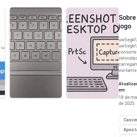
Sobre
jogo
uw5egkf
uw5egkf
consiste
velocida
carrega
visitante
hierarqui
natural.
Atualiza
confianç
em
18 de ma
uw5egkf
de 2025
clara no
velocida
carrega
Cassi
navegar 
Apost
seções; a