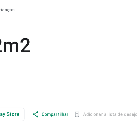
rianças
2m2
lay Store
Compartilhar
Adicionar à lista de desej