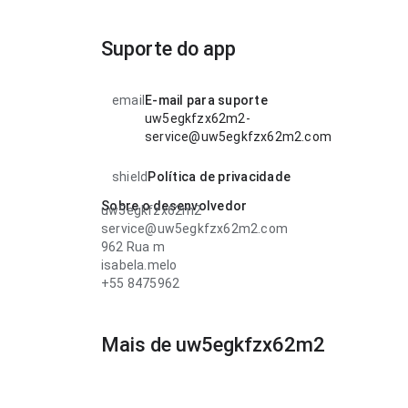
Suporte do app
email
E-mail para suporte
uw5egkfzx62m2-
service@uw5egkfzx62m2.com
shield
Política de privacidade
Sobre o desenvolvedor
uw5egkfzx62m2
service@uw5egkfzx62m2.com
962 Rua m
isabela.melo
+55 8475962
Mais de uw5egkfzx62m2