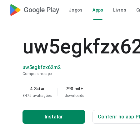
Google Play
Jogos
Apps
Livros
C
uw5egkfzx6
uw5egkfzx62m2
Compras no app
4.3
790 mil+
star
8475 avaliações
downloads
Instalar
Conferir no app P