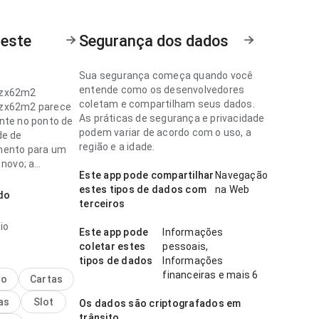
 este
Segurança dos dados
Sua segurança começa quando você
entende como os desenvolvedores
zx62m2
coletam e compartilham seus dados.
zx62m2 parece
As práticas de segurança e privacidade
nte no ponto de
podem variar de acordo com o uso, a
de de
região e a idade.
mento para um
 novo; a
Este app pode compartilhar
Navegação
a visual parece
estes tipos de dados com
na Web
 Isso passa mais
do
terceiros
a ao usuário.
io
Este app pode
Informações
zx62m2 parece
coletar estes
pessoais,
 ponto de
tipos de dados
Informações
de de
financeiras e mais 6
mento ao
no
Cartas
por várias
as
Slot
Os dados são criptografados em
 hierarquia
trânsito