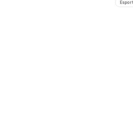
visual pa
Espor
Isso pas
confianç