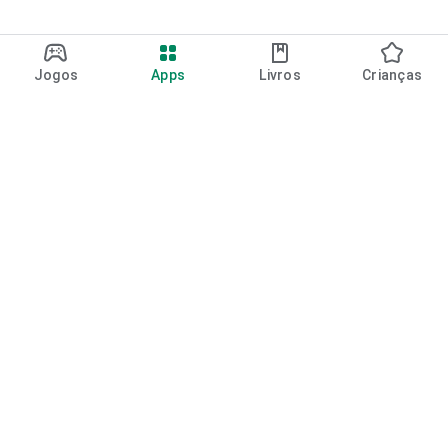
Jogos
Apps
Livros
Crianças
Google Play
Play Pass
Pontos do Play Points
Vales-presente
Resgatar
Política de reembolso