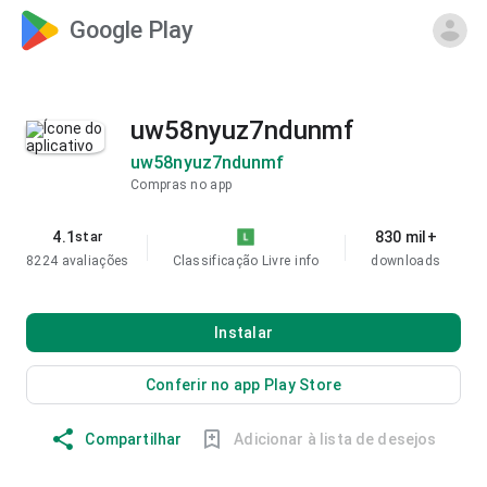
Google Play
uw58nyuz7ndunmf
uw58nyuz7ndunmf
Compras no app
4.1
830 mil+
star
8224 avaliações
Classificação Livre
info
downloads
Instalar
Conferir no app Play Store
Compartilhar
Adicionar à lista de desejos