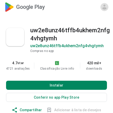
Google Play
uw2e8unz46tffb4ukhem2nfg
4vhgtymh
uw2e8unz46tffb4ukhem2nfg4vhgtymh
Compras no app
4.7
420 mil+
star
4721 avaliações
Classificação Livre
info
downloads
Instalar
Conferir no app Play Store
Compartilhar
Adicionar à lista de desejos