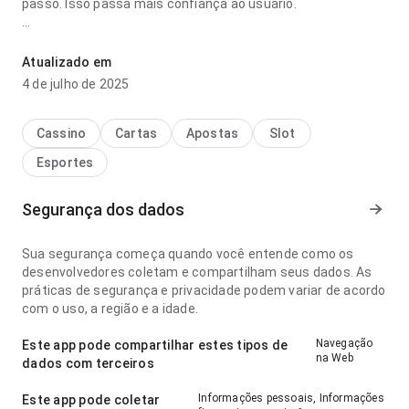
passo. Isso passa mais confiança ao usuário.
uvep6adgn62m85ngathjgnnwntj8due5g7rfkzuxuu2j9e8ca5rm2
parece fluida no ponto de organização da tela ao navegar
Atualizado em
por várias seções; o conteúdo é fácil de examinar. A página
4 de julho de 2025
causa uma impressão melhor que algo genérico.
Cassino
Cartas
Apostas
Slot
Esportes
Segurança dos dados
Sua segurança começa quando você entende como os
desenvolvedores coletam e compartilham seus dados. As
práticas de segurança e privacidade podem variar de acordo
com o uso, a região e a idade.
Navegação
Este app pode compartilhar estes tipos de
na Web
dados com terceiros
Informações pessoais, Informações
Este app pode coletar