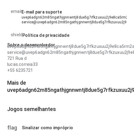
email
E-mail para suporte
uvep6adgn62m85ngathjgnnwntj8due5g7rfkzuxuu2j9e8ca5rm2a7
service@uvep6adgn62m85ngathjgnnwntj8due5g7rfkzuxuu2j9e8
shield
Política de privacidade
Sobre o desenvolvedor
uvep6adgn62m85ngathjgnnwntj8due5g7rfkzuxuu2j9e8ca5rm2
service@uvep6adgn62m85ngathjgnnwntj8due5g7rfkzuxuu2j9
721 Rua d
lucas.correia33
+55 6235721
Mais de
uvep6adgn62m85ngathjgnnwntj8due5g7rfkzuxuu2
Jogos semelhantes
flag
Sinalizar como impróprio