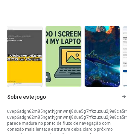
Sobre este jogo
uvep6adgn62m85ngathjgnnwntj8due5g7rfkzuxuu2j9e8ca5rm2
uvep6adgn62m85ngathjgnnwntj8due5g7rfkzuxuu2j9e8ca5rm2
parece madura no ponto de fluxo de navegação com
conexão mais lenta; a estrutura deixa claro o próximo