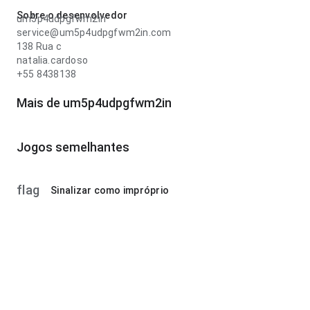
Sobre o desenvolvedor
um5p4udpgfwm2in
service@um5p4udpgfwm2in.com
138 Rua c
natalia.cardoso
+55 8438138
Mais de um5p4udpgfwm2in
Jogos semelhantes
flag
Sinalizar como impróprio