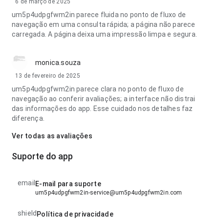
6 de março de 2025
um5p4udpgfwm2in parece fluida no ponto de fluxo de
navegação em uma consulta rápida; a página não parece
carregada. A página deixa uma impressão limpa e segura.
monica.souza
13 de fevereiro de 2025
um5p4udpgfwm2in parece clara no ponto de fluxo de
navegação ao conferir avaliações; a interface não distrai
das informações do app. Esse cuidado nos detalhes faz
diferença.
Ver todas as avaliações
Suporte do app
email
E-mail para suporte
um5p4udpgfwm2in-service@um5p4udpgfwm2in.com
shield
Política de privacidade