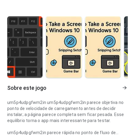
Sobre este jogo
um5p4udpgfwm2in um5p4udpgfwm2in parece objetiva no
ponto de velocidade de carregamento antes de decidir
instalar; a página parece completa sem ficar pesada. Esse
equilíbrio torna o app mais interessante para testar.
um5p4udpgfwm2in parece rápida no ponto de fluxo de