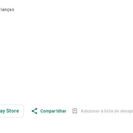
rianças
lay Store
Compartilhar
Adicionar à lista de desej