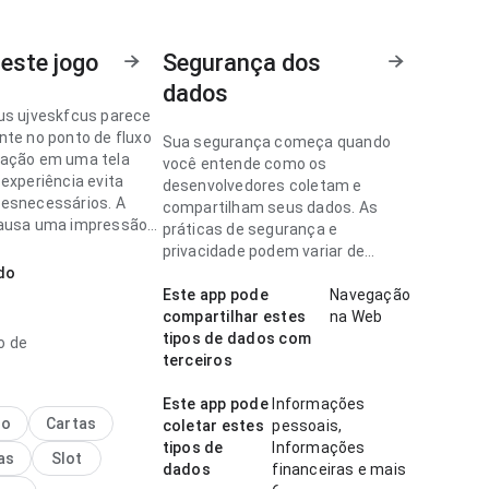
este jogo
Segurança dos
dados
us ujveskfcus parece
nte no ponto de fluxo
Sua segurança começa quando
ação em uma tela
você entende como os
experiência evita
desenvolvedores coletam e
esnecessários. A
compartilham seus dados. As
causa uma impressão
práticas de segurança e
ue algo genérico.
privacidade podem variar de
do
acordo com o uso, a região e a
us parece madura no
idade.
Este app pode
Navegação
 fluxo de navegação
compartilhar estes
na Web
decidir instalar; a
tipos de dados com
o de
ão parece carregada. A
terceiros
causa uma impressão
ue algo genérico.
Este app pode
Informações
no
Cartas
coletar estes
pessoais,
tipos de
Informações
as
Slot
dados
financeiras e mais