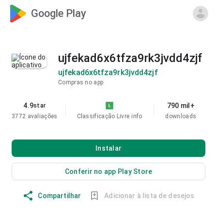
Google Play
ujfekad6x6tfza9rk3jvdd4zjf
ujfekad6x6tfza9rk3jvdd4zjf
Compras no app
4.9
790 mil+
star
3772 avaliações
Classificação Livre
info
downloads
Instalar
Conferir no app Play Store
Compartilhar
Adicionar à lista de desejos