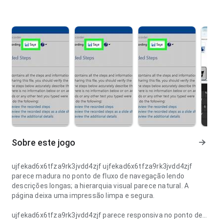
Sobre este jogo
ujfekad6x6tfza9rk3jvdd4zjf ujfekad6x6tfza9rk3jvdd4zjf
parece madura no ponto de fluxo de navegação lendo
descrições longas; a hierarquia visual parece natural. A
página deixa uma impressão limpa e segura.
ujfekad6x6tfza9rk3jvdd4zjf parece responsiva no ponto de