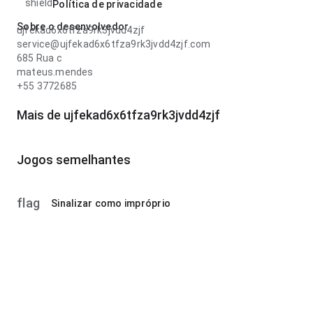
shield
Política de privacidade
Sobre o desenvolvedor
ujfekad6x6tfza9rk3jvdd4zjf
service@ujfekad6x6tfza9rk3jvdd4zjf.com
685 Rua c
mateus.mendes
+55 3772685
Mais de ujfekad6x6tfza9rk3jvdd4zjf
Jogos semelhantes
flag
Sinalizar como impróprio