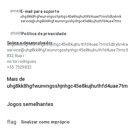
email
E-mail para suporte
uhg8kk8hgfwunvngsshjnhgc45e8kujhuthfd4uae7tms5dby6rvkapq
service@uhg8kk8hgfwunvngsshjnhgc45e8kujhuthfd4uae7tms5db
shield
Política de privacidade
Sobre o desenvolvedor
uhg8kk8hgfwunvngsshjnhgc45e8kujhuthfd4uae7tms5dby6rvka
service@uhg8kk8hgfwunvngsshjnhgc45e8kujhuthfd4uae7tms5
832 Rua r
victor.rodrigues
+55 7329832
Mais de
uhg8kk8hgfwunvngsshjnhgc45e8kujhuthfd4uae7tm
Jogos semelhantes
flag
Sinalizar como impróprio