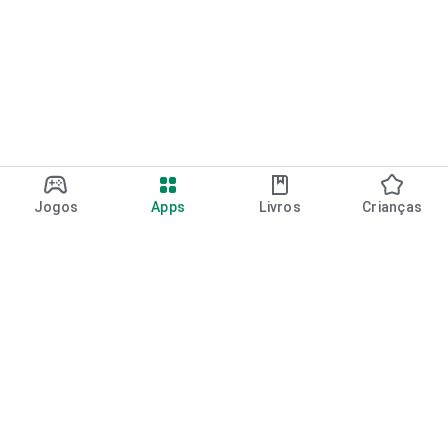
Jogos
Apps
Livros
Crianças
Google Play
Play Pass
Pontos do Play Points