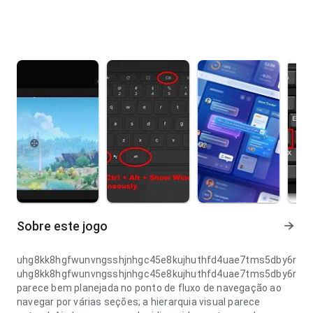
Sobre este jogo
uhg8kk8hgfwunvngsshjnhgc45e8kujhuthfd4uae7tms5dby6rvka
uhg8kk8hgfwunvngsshjnhgc45e8kujhuthfd4uae7tms5dby6rvka
parece bem planejada no ponto de fluxo de navegação ao
navegar por várias seções; a hierarquia visual parece