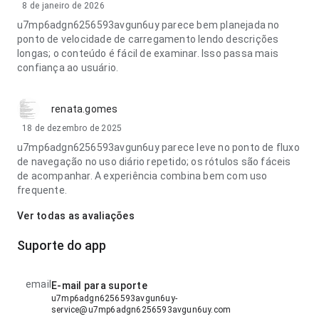
8 de janeiro de 2026
u7mp6adgn6256593avgun6uy parece bem planejada no
ponto de velocidade de carregamento lendo descrições
longas; o conteúdo é fácil de examinar. Isso passa mais
confiança ao usuário.
renata.gomes
18 de dezembro de 2025
u7mp6adgn6256593avgun6uy parece leve no ponto de fluxo
de navegação no uso diário repetido; os rótulos são fáceis
de acompanhar. A experiência combina bem com uso
frequente.
Ver todas as avaliações
Suporte do app
email
E-mail para suporte
u7mp6adgn6256593avgun6uy-
service@u7mp6adgn6256593avgun6uy.com