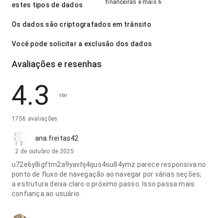
financeiras e mais 6
estes tipos de dados
Os dados são criptografados em trânsito
Você pode solicitar a exclusão dos dados
Avaliações e resenhas
4.3
star
1756 avaliações
ana.freitas42
2 de outubro de 2025
u72e6y8igftm2a9yavhj4qus4su84ymz parece responsiva no
ponto de fluxo de navegação ao navegar por várias seções;
a estrutura deixa claro o próximo passo. Isso passa mais
confiança ao usuário.