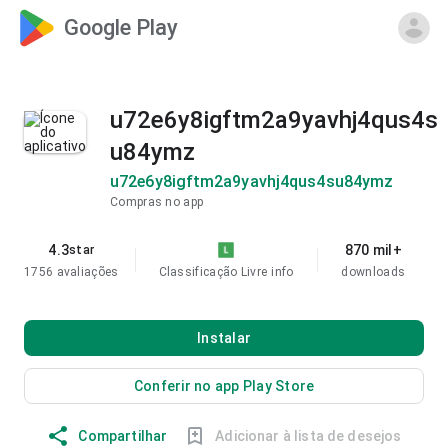
Google Play
u72e6y8igftm2a9yavhj4qus4s
u84ymz
u72e6y8igftm2a9yavhj4qus4su84ymz
Compras no app
4.3
870 mil+
star
1756 avaliações
Classificação Livre
info
downloads
Instalar
Conferir no app Play Store
Compartilhar
Adicionar à lista de desejos