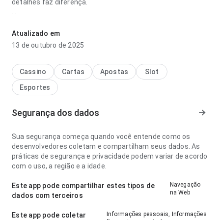
detalhes faz diferença.
u72e6y8igftm2a9yavhj4qus4su84ymz parece estável no
ponto de fluxo de navegação para um visitante novo; a
Atualizado em
experiência evita passos desnecessários. Ajuda quem quer
13 de outubro de 2025
decidir rapidamente se vale instalar.
Cassino
Cartas
Apostas
Slot
Esportes
Segurança dos dados
Sua segurança começa quando você entende como os
desenvolvedores coletam e compartilham seus dados. As
práticas de segurança e privacidade podem variar de acordo
com o uso, a região e a idade.
Navegação
Este app pode compartilhar estes tipos de
na Web
dados com terceiros
Informações pessoais, Informações
Este app pode coletar