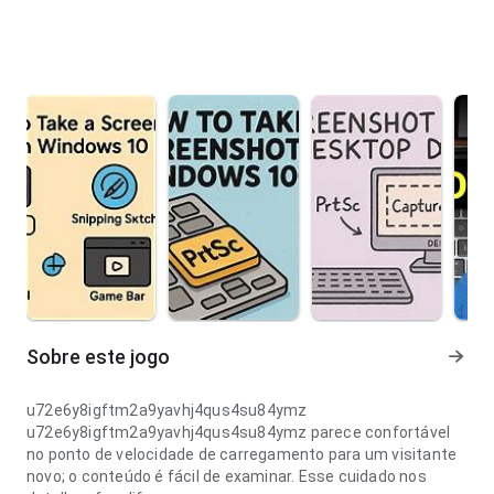
Sobre este jogo
u72e6y8igftm2a9yavhj4qus4su84ymz
u72e6y8igftm2a9yavhj4qus4su84ymz parece confortável
no ponto de velocidade de carregamento para um visitante
novo; o conteúdo é fácil de examinar. Esse cuidado nos