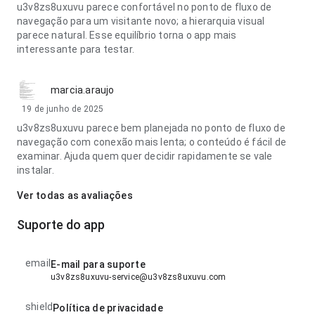
u3v8zs8uxuvu parece confortável no ponto de fluxo de
navegação para um visitante novo; a hierarquia visual
parece natural. Esse equilíbrio torna o app mais
interessante para testar.
marcia.araujo
19 de junho de 2025
u3v8zs8uxuvu parece bem planejada no ponto de fluxo de
navegação com conexão mais lenta; o conteúdo é fácil de
examinar. Ajuda quem quer decidir rapidamente se vale
instalar.
Ver todas as avaliações
Suporte do app
email
E-mail para suporte
u3v8zs8uxuvu-service@u3v8zs8uxuvu.com
shield
Política de privacidade