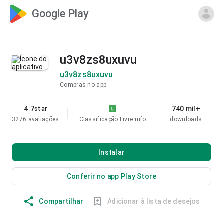
Google Play
u3v8zs8uxuvu
u3v8zs8uxuvu
Compras no app
4.7
740 mil+
star
3276 avaliações
Classificação Livre
info
downloads
Instalar
Conferir no app Play Store
Compartilhar
Adicionar à lista de desejos