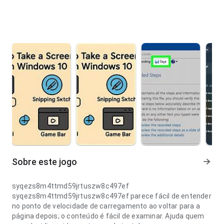
Sobre este jogo
syqezs8m4ttmd59jrtuszw8c497ef
syqezs8m4ttmd59jrtuszw8c497ef parece fácil de entender
no ponto de velocidade de carregamento ao voltar para a
página depois; o conteúdo é fácil de examinar. Ajuda quem