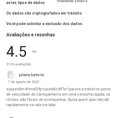
financeiras e mais 6
estes tipos de dados
Os dados são criptografados em trânsito
Você pode solicitar a exclusão dos dados
Avaliações e resenhas
4.5
star
3124 avaliações
juliana.batista
7 de agosto de 2025
syqezs8m4ttmd59jrtuszw8c497ef parece estável no ponto
de velocidade de carregamento em uma consulta rápida; os
rótulos são fáceis de acompanhar. Ajuda quem quer decidir
rapidamente se vale instalar.