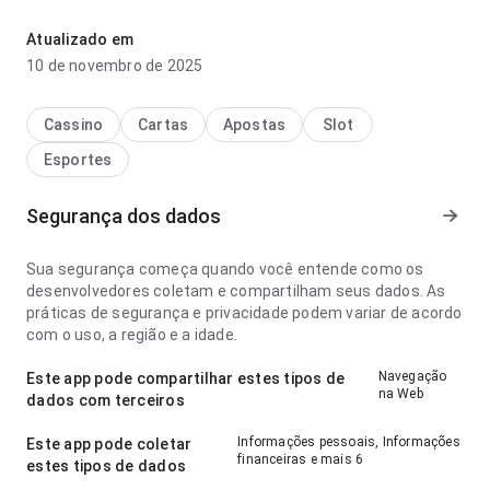
navegação antes de decidir instalar; as ações importantes
continuam visíveis. Esse cuidado nos detalhes faz
Atualizado em
diferença.
10 de novembro de 2025
Cassino
Cartas
Apostas
Slot
Esportes
Segurança dos dados
Sua segurança começa quando você entende como os
desenvolvedores coletam e compartilham seus dados. As
práticas de segurança e privacidade podem variar de acordo
com o uso, a região e a idade.
Navegação
Este app pode compartilhar estes tipos de
na Web
dados com terceiros
Informações pessoais, Informações
Este app pode coletar
financeiras e mais 6
estes tipos de dados