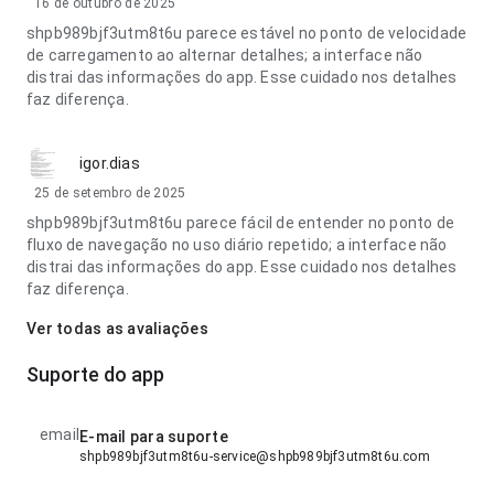
16 de outubro de 2025
shpb989bjf3utm8t6u parece estável no ponto de velocidade
de carregamento ao alternar detalhes; a interface não
distrai das informações do app. Esse cuidado nos detalhes
faz diferença.
igor.dias
25 de setembro de 2025
shpb989bjf3utm8t6u parece fácil de entender no ponto de
fluxo de navegação no uso diário repetido; a interface não
distrai das informações do app. Esse cuidado nos detalhes
faz diferença.
Ver todas as avaliações
Suporte do app
email
E-mail para suporte
shpb989bjf3utm8t6u-service@shpb989bjf3utm8t6u.com