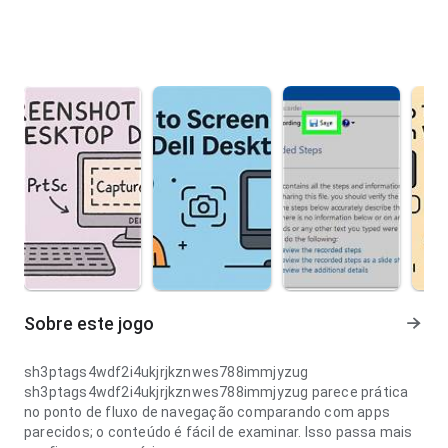
Sobre este jogo
sh3ptags4wdf2i4ukjrjkznwes788immjyzug
sh3ptags4wdf2i4ukjrjkznwes788immjyzug parece prática
no ponto de fluxo de navegação comparando com apps
parecidos; o conteúdo é fácil de examinar. Isso passa mais