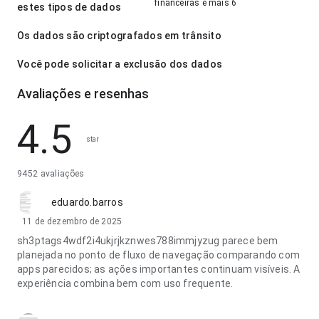
financeiras e mais 6
estes tipos de dados
Os dados são criptografados em trânsito
Você pode solicitar a exclusão dos dados
Avaliações e resenhas
4.5
star
9452 avaliações
eduardo.barros
11 de dezembro de 2025
sh3ptags4wdf2i4ukjrjkznwes788immjyzug parece bem
planejada no ponto de fluxo de navegação comparando com
apps parecidos; as ações importantes continuam visíveis. A
experiência combina bem com uso frequente.