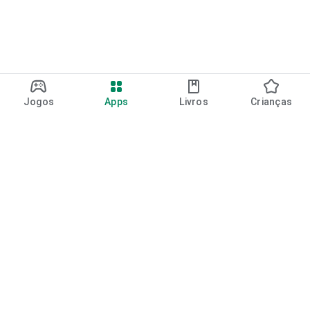
Jogos
Apps
Livros
Crianças
Google Play
Play Pass
Pontos do Play Points
Vales-presente
Resgatar