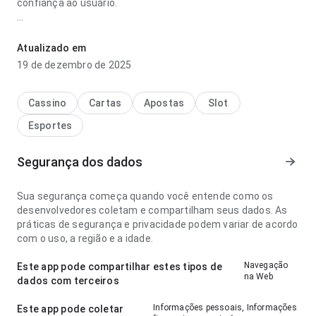
confiança ao usuário.
sh3ptags4wdf2i4ukjrjkznwes788immjyzug parece fluida no
ponto de organização da tela ao voltar para a página depois;
Atualizado em
os rótulos são fáceis de acompanhar. Ajuda quem quer
19 de dezembro de 2025
decidir rapidamente se vale instalar.
Cassino
Cartas
Apostas
Slot
Esportes
Segurança dos dados
Sua segurança começa quando você entende como os
desenvolvedores coletam e compartilham seus dados. As
práticas de segurança e privacidade podem variar de acordo
com o uso, a região e a idade.
Navegação
Este app pode compartilhar estes tipos de
na Web
dados com terceiros
Informações pessoais, Informações
Este app pode coletar