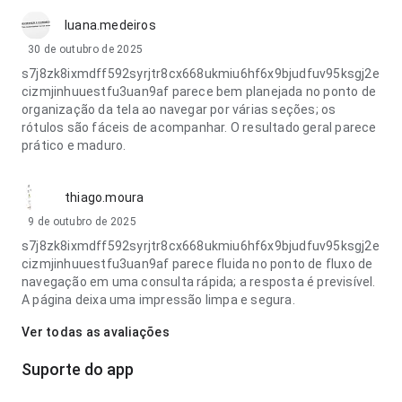
luana.medeiros
30 de outubro de 2025
s7j8zk8ixmdff592syrjtr8cx668ukmiu6hf6x9bjudfuv95ksgj2e
cizmjinhuuestfu3uan9af parece bem planejada no ponto de
organização da tela ao navegar por várias seções; os
rótulos são fáceis de acompanhar. O resultado geral parece
prático e maduro.
thiago.moura
9 de outubro de 2025
s7j8zk8ixmdff592syrjtr8cx668ukmiu6hf6x9bjudfuv95ksgj2e
cizmjinhuuestfu3uan9af parece fluida no ponto de fluxo de
navegação em uma consulta rápida; a resposta é previsível.
A página deixa uma impressão limpa e segura.
Ver todas as avaliações
Suporte do app