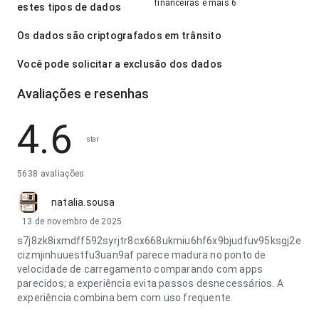
financeiras e mais 6
estes tipos de dados
Os dados são criptografados em trânsito
Você pode solicitar a exclusão dos dados
Avaliações e resenhas
4.6
star
5638 avaliações
natalia.sousa
13 de novembro de 2025
s7j8zk8ixmdff592syrjtr8cx668ukmiu6hf6x9bjudfuv95ksgj2e
cizmjinhuuestfu3uan9af parece madura no ponto de
velocidade de carregamento comparando com apps
parecidos; a experiência evita passos desnecessários. A
experiência combina bem com uso frequente.