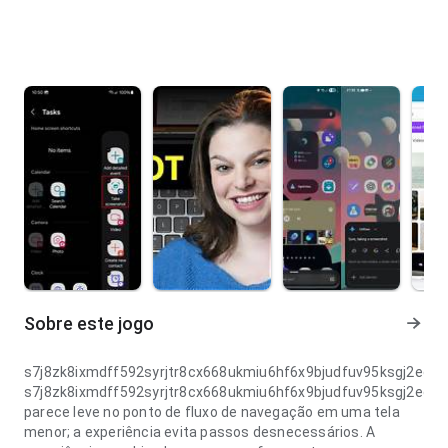
Sobre este jogo
s7j8zk8ixmdff592syrjtr8cx668ukmiu6hf6x9bjudfuv95ksgj2eciz
s7j8zk8ixmdff592syrjtr8cx668ukmiu6hf6x9bjudfuv95ksgj2eciz
parece leve no ponto de fluxo de navegação em uma tela
menor; a experiência evita passos desnecessários. A