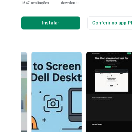
1647 avaliações
downloads
Instalar
Conferir no app P