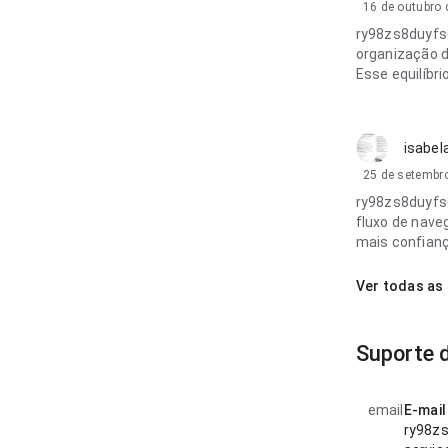
16 de outubro
ry98zs8duyfs
organização d
Esse equilíbri
isabel
25 de setembr
ry98zs8duyfs
fluxo de nave
mais confianç
Ver todas as
Suporte 
email
E-mail
ry98z