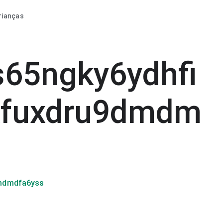
rianças
s65ngky6ydhfi
xfuxdru9dmdm
dmdmdfa6yss