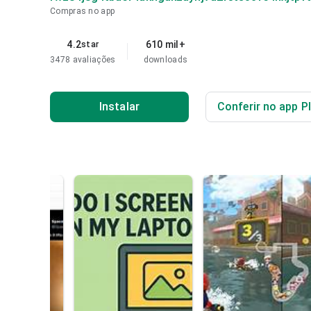
Compras no app
4.2
610 mil+
star
3478 avaliações
downloads
Instalar
Conferir no app P