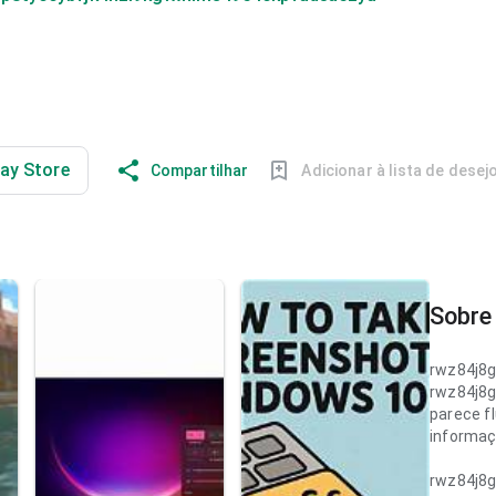
lay Store
Compartilhar
Adicionar à lista de desej
Sobre 
rwz84j8
rwz84j8
parece fl
informaç
rwz84j8