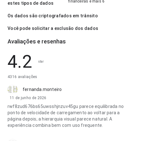
financeiras e mais 6
estes tipos de dados
Os dados são criptografados em trânsito
Você pode solicitar a exclusão dos dados
Avaliações e resenhas
4.2
star
4316 avaliações
fernanda.monteiro
11 de junho de 2026
rwf8zud676bs65uwsshjnzuv45gu parece equilibrada no
ponto de velocidade de carregamento ao voltar para a
página depois; a hierarquia visual parece natural. A
experiência combina bem com uso frequente.