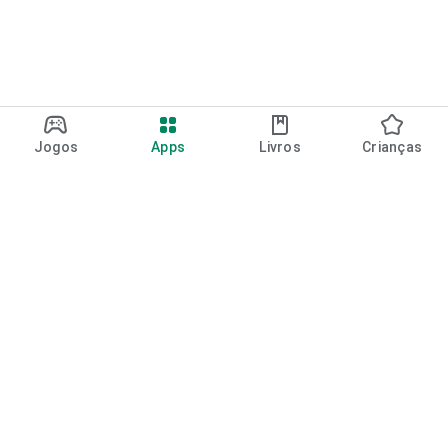
Jogos
Apps
Livros
Crianças
Google Play
Play Pass
Pontos do Play Points
Vales-presente
Resgatar