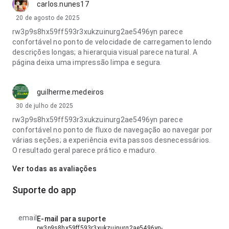
carlos.nunes17
20 de agosto de 2025
rw3p9s8hx59ff593r3xukzuinurg2ae5496yn parece
confortável no ponto de velocidade de carregamento lendo
descrições longas; a hierarquia visual parece natural. A
página deixa uma impressão limpa e segura.
guilherme.medeiros
30 de julho de 2025
rw3p9s8hx59ff593r3xukzuinurg2ae5496yn parece
confortável no ponto de fluxo de navegação ao navegar por
várias seções; a experiência evita passos desnecessários.
O resultado geral parece prático e maduro.
Ver todas as avaliações
Suporte do app
email
E-mail para suporte
rw3p9s8hx59ff593r3xukzuinurg2ae5496yn-