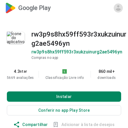
Google Play
rw3p9s8hx59ff593r3xukzuinur
g2ae5496yn
rw3p9s8hx59ff593r3xukzuinurg2ae5496yn
Compras no app
4.3
860 mil+
star
5669 avaliações
Classificação Livre
info
downloads
Instalar
Conferir no app Play Store
Compartilhar
Adicionar à lista de desejos