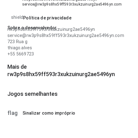
service@rw3p9s8hx59ff593r3xukzuinurg2ae5496yn.com
shield
Política de privacidade
Sobre o desenvolvedor
rw3p9s8hx59ff593r3xukzuinurg2ae5496yn
service@rw3p9s8hx59ff593r3xukzuinurg2ae5496yn.com
723 Rua g
thiago.alves
+55 5669723
Mais de
rw3p9s8hx59ff593r3xukzuinurg2ae5496yn
Jogos semelhantes
flag
Sinalizar como impróprio