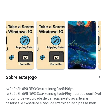
Sobre este jogo
rw3p9s8hx59ff593r3xukzuinurg2ae5496yn
rw3p9s8hx59ff593r3xukzuinurg2ae5496yn parece confiável
no ponto de velocidade de carregamento ao alternar
detalhes; o conteúdo é fácil de examinar. Isso passa mais