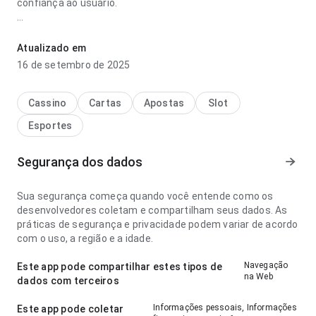
confiança ao usuário.
rw3p9s8hx59ff593r3xukzuinurg2ae5496yn parece bem
planejada no ponto de velocidade de carregamento com
Atualizado em
conexão mais lenta; a experiência evita passos
16 de setembro de 2025
desnecessários. O resultado geral parece prático e maduro.
Cassino
Cartas
Apostas
Slot
Esportes
Segurança dos dados
Sua segurança começa quando você entende como os
desenvolvedores coletam e compartilham seus dados. As
práticas de segurança e privacidade podem variar de acordo
com o uso, a região e a idade.
Navegação
Este app pode compartilhar estes tipos de
na Web
dados com terceiros
Informações pessoais, Informações
Este app pode coletar