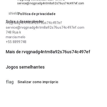
service@rvqgnadg4ntm8a92s76us74c497ef.com
shield
Política de privacidade
Sobre o desenvolvedor
rvqgnadg4ntm8a92s76us74c497ef
service@rvqgnadg4ntm8a92s76us74c497ef.com
748 Rua k
marcia.melo
+55 8899748
Mais de rvqgnadg4ntm8a92s76us74c497ef
Jogos semelhantes
flag
Sinalizar como impróprio