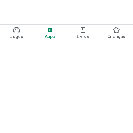
Jogos
Apps
Livros
Crianças
Google Play
Play Pass
Pontos do Play Points
Vales-presente
Resgatar
Política de reembolso