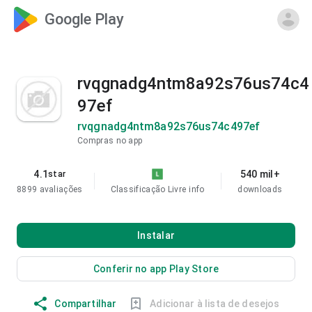
Google Play
rvqgnadg4ntm8a92s76us74c4
97ef
rvqgnadg4ntm8a92s76us74c497ef
Compras no app
4.1
540 mil+
star
8899 avaliações
Classificação Livre
info
downloads
Instalar
Conferir no app Play Store
Compartilhar
Adicionar à lista de desejos