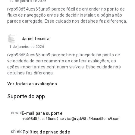
22 de janeiro de 2026
rvpb98d54ucs65uns9 parece fácil de entender no ponto de
fluxo de navegação antes de decidir instalar; a página não
parece carregada. Esse cuidado nos detalhes faz diferença.
daniel.teixeira
1 de janeiro de 2026
rvpb98d54ucs65uns9 parece bem planejada no ponto de
velocidade de carregamento ao conferir avaliações; as
ações importantes continuam visíveis. Esse cuidado nos
detalhes faz diferença.
Ver todas as avaliações
Suporte do app
email
E-mail para suporte
rvpb98d54ucs65uns9-service@rvpb98d54ucs65uns9.com
shield
Política de privacidade