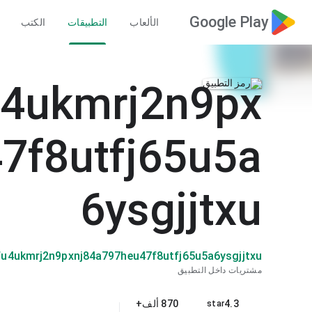
Google Play
الألعاب
التطبيقات
الكتب
u4ukmrj2n9px
7f8utfj65u5a
6ysgjjtxu
yfu4ukmrj2n9pxnj84a797heu47f8utfj65u5a6ysgjjtxu
مشتريات داخل التطبيق
4.3
870 ألف+
star