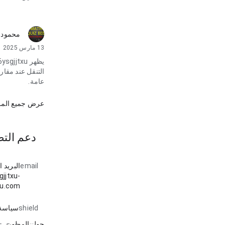
محمود.
13 مارس 2025
التنقل عند مقا
عامة.
عرض جميع المر
دعم التط
email
البريد 
jjtxu-
xu.com
shield
سياسة
حول المطور