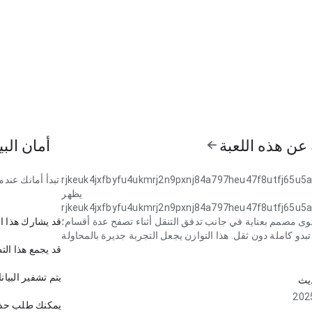
عن هذه اللعبة
أمان البي
rjkeuk4jxfbyfu4ukmrj2n9pxnj84a797heu47f8utfj65u5a
تبدأ أمانك عند
يظهر
rjkeuk4jxfbyfu4ukmrj2n9pxnj84a797heu47f8utfj65u5a
ى مصمم بعناية في جانب تدفق التنقل أثناء تصفح عدة أقسام؛
قد يشارك هذا ال
قد يجمع هذا التط
يظهر
rjkeuk4jxfbyfu4ukmrj2n9pxnj84a797heu47f8utfj65u5a
يتم تشفير البيانا
ديث
وى مصمم بعناية في جانب سرعة التحميل على شاشة صغيرة؛
تجربة تتجنب الخطوات الزائدة. هذا التوازن يجعل التجربة جديرة
يمكنك طلب حذف