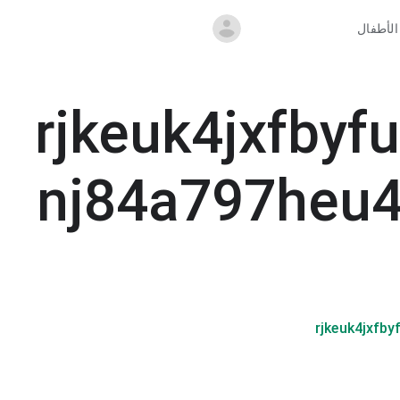
الأطفال
rjkeuk4jxfbyf
nj84a797heu4
rjkeuk4jxfb