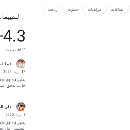
بالمحاولة.
بطاقات
مراهنات
سلوت
رياضة
التقييما
4.3
ar
3693 مراجعة
عبدالله.
17 أبريل 2025
جانب تدفق التنق
علي.ال
3 أبريل 2025
التحميل أثناء ت