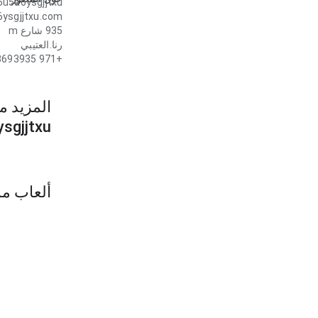
5u5a6ysgjjtxu
6ysgjjtxu.com
935 شارع m
رنا.العتيبي
+971 3693935
المزيد م
sgjjtxu
ألعاب مش