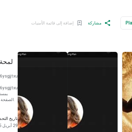
مشاركة
إضافة إلى قائمة الأمنيات
لمحة 
6ysgjjtxu
6ysgjjtxu
بمستو
الصفحة تبدو كاملة دون ثقل. هذا التوازن يجعل التجربة جديرة بالمحاولة.
6ysgjjtxu
تاريخ التح
بمست
29 أبريل 2025
ال